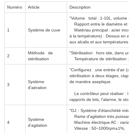
Numéro
Article
Description
"Volume total : 1-10L, volume d
Rapport entre le diamètre et la 
1
Système de cuve
Matériau principal : acier inoxyda
à la température) : Dessus en aci
aux alcalis et aux températures é
Méthode de
"Stérilisation hors site, dans un 
2
stérilisation
Température de stérilisation : 
"Configurez une entrée d'air (air
stérilisation à deux étages, clapet
Système
de manière aseptique.
3
d'aération
Le contrôleur peut réaliser : la 
rapports de lots, l'alarme, le st
"GJ
：
Système d'étanchéité méca
Rame d'agitation très puissante
Système
4
Machine électrique AC : variation 
d'agitation
Vitesse : 50~1000rpm±1%,