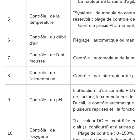
La hauteur de la rame d'agitatio
"Système de module de contrôle
Contrôle de la
5
réservoir ; plage de contrôle de 
température
Contrôle précis PID, manuel, aut
Contrôle du débit
6
Réglage automatique ou manuel, 
d'air
Contrôle de l'anti-
7
Contrôle automatique de la mous
mousse
Contrôle de
8
Contrôle par interrupteur de pomp
l'alimentation
L'utilisation d'un contrôle PID int
de fluctuer, le commutateur de la 
9
Contrôle du pH
l'alcali, le contrôle automatique,
plusieurs reprises et la fonction 
"La valeur DO est contrôlée en as
d'air (si configuré) et d'autres p
Contrôle de
10
Plage de contrôle : 0~150%, ±3
l'oxygène
fonction du temps de fermentatio